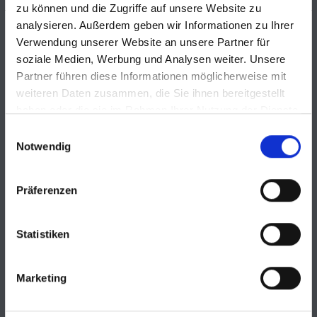
zu können und die Zugriffe auf unsere Website zu
analysieren. Außerdem geben wir Informationen zu Ihrer
Impressum
Verwendung unserer Website an unsere Partner für
soziale Medien, Werbung und Analysen weiter. Unsere
Impressum
Partner führen diese Informationen möglicherweise mit
Privacy
/ Von
lmarquart
weiteren Daten zusammen, die Sie ihnen bereitgestellt
Impressum Angaben gemäß § 5 TMG: Uhren
haben oder die sie im Rahmen Ihrer Nutzung der Dienste
WagnerInhaber des Unternehmens: Thomas
gesammelt haben.
Einwilligungsauswahl
WagnerNeustraße 554290 TrierDeutschlandE-Mail-
Notwendig
Adresse: Info@uhren-wagner.deTelefonnummer: 0651/
99188455Umsatzsteuer-Identifikationsnummer:
DE316599279 Verantwortlich für den Inhalt: Thomas
Präferenzen
Wagner Plattform der Europäischen Kommission zur
Online-Streitbeilegung (OS) für
Statistiken
Verbraucher: https://ec.europa.eu/consumers/odr/. Wir sind
nicht bereit und nicht verpflichtet an einem
Streitbeilegungsverfahren vor einer
Marketing
Verbraucherschlichtungsstelle teilzunehmen.
Read More »