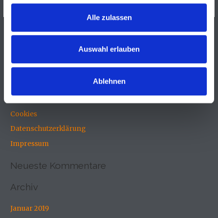
Alle zulassen
Auswahl erlauben
S
u
Ablehnen
Neueste Beiträge
c
h
Cookies
e
Datenschutzerklärung
n
Impressum
n
a
Neueste Kommentare
c
h
Archiv
:
Januar 2019