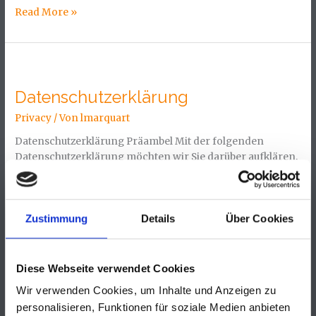
Read More »
Datenschutzerklärung
Datenschutzerklärung
Privacy
/ Von
lmarquart
Datenschutzerklärung Präambel Mit der folgenden
Datenschutzerklärung möchten wir Sie darüber aufklären,
welche Arten Ihrer personenbezogenen Daten
(nachfolgend auch kurz als „Daten“ bezeichnet) wir zu
welchen Zwecken und in welchem Umfang verarbeiten.
Zustimmung
Details
Über Cookies
Die Datenschutzerklärung gilt für alle von uns
durchgeführten Verarbeitungen personenbezogener
Daten, sowohl im Rahmen der Erbringung unserer
Leistungen als auch insbesondere auf unseren Webseiten,
Diese Webseite verwendet Cookies
Wir verwenden Cookies, um Inhalte und Anzeigen zu
Read More »
personalisieren, Funktionen für soziale Medien anbieten